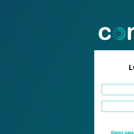
L
Glemt pass